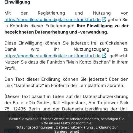
Einwilligung
Mit der Registrierung und Nutzung von
https://moodle.studiumdigitale.uni-frankfurt.de
geben Sie
in Kenntnis dieser Erläuterungen
Ihre Einwilligung zu der
bezeichneten Datenerhebung und -verwendung
.
Diese Einwilligung können Sie jederzeit frei zurückziehen.
Damit wird Ihr Nutzungszugang zu
https://moodle.studiumdigitale.uni-frankfurt.de
gelöscht.
Nutzen Sie dazu die Funktion "Mein Konto löschen" in Ihrem
Profil.
Den Text dieser Erklärung können Sie jederzeit über den
Link "Datenschutz" im Footer in der Lernplattform abrufen.
(Dieser Text basiert in Teilen auf der Datenschutzerklärung
der Fa. eLeDia GmbH, Ralf Hilgenstock, Am Treptower Park
75, 12435 Berlin und der Datenschutzerklärung der Uni-
Heidelberg. Herzlichen Dank für die Vorlagen.)
x
Wenn Sie weiter auf dieser Webseite arbeiten möchten, bestätigen Sie
bitte unsere Nutzungsrichtlinie:
Nutzungsbedingungen
Datenschutzerklärung
Erklärung zur
Zurück
Zum Seitenanfang
Barrierefreiheit