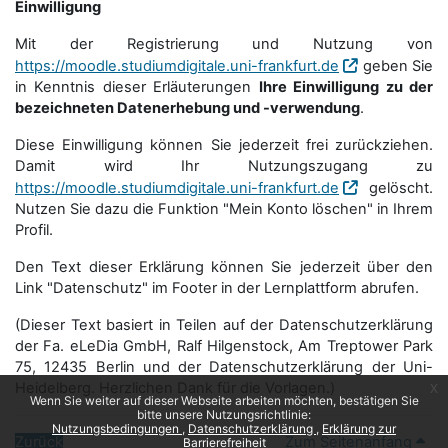
Einwilligung
Mit der Registrierung und Nutzung von
https://moodle.studiumdigitale.uni-frankfurt.de
geben Sie
in Kenntnis dieser Erläuterungen
Ihre Einwilligung zu der
bezeichneten Datenerhebung und -verwendung
.
Diese Einwilligung können Sie jederzeit frei zurückziehen.
Damit wird Ihr Nutzungszugang zu
https://moodle.studiumdigitale.uni-frankfurt.de
gelöscht.
Nutzen Sie dazu die Funktion "Mein Konto löschen" in Ihrem
Profil.
Den Text dieser Erklärung können Sie jederzeit über den
Link "Datenschutz" im Footer in der Lernplattform abrufen.
(Dieser Text basiert in Teilen auf der Datenschutzerklärung
der Fa. eLeDia GmbH, Ralf Hilgenstock, Am Treptower Park
75, 12435 Berlin und der Datenschutzerklärung der Uni-
Heidelberg. Herzlichen Dank für die Vorlagen.)
x
Wenn Sie weiter auf dieser Webseite arbeiten möchten, bestätigen Sie
bitte unsere Nutzungsrichtlinie:
Nutzungsbedingungen
Datenschutzerklärung
Erklärung zur
Zurück
Zum Seitenanfang
Barrierefreiheit