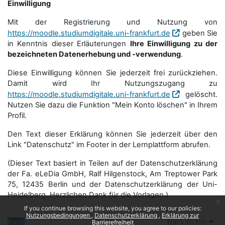
Einwilligung
Mit der Registrierung und Nutzung von
https://moodle.studiumdigitale.uni-frankfurt.de
geben Sie
in Kenntnis dieser Erläuterungen
Ihre Einwilligung zu der
bezeichneten Datenerhebung und -verwendung
.
Diese Einwilligung können Sie jederzeit frei zurückziehen.
Damit wird Ihr Nutzungszugang zu
https://moodle.studiumdigitale.uni-frankfurt.de
gelöscht.
Nutzen Sie dazu die Funktion "Mein Konto löschen" in Ihrem
Profil.
Den Text dieser Erklärung können Sie jederzeit über den
Link "Datenschutz" im Footer in der Lernplattform abrufen.
(Dieser Text basiert in Teilen auf der Datenschutzerklärung
der Fa. eLeDia GmbH, Ralf Hilgenstock, Am Treptower Park
75, 12435 Berlin und der Datenschutzerklärung der Uni-
Heidelberg. Herzlichen Dank für die Vorlagen.)
x
If you continue browsing this website, you agree to our policies:
Nutzungsbedingungen
Datenschutzerklärung
Erklärung zur
Back
Back to top
Barrierefreiheit