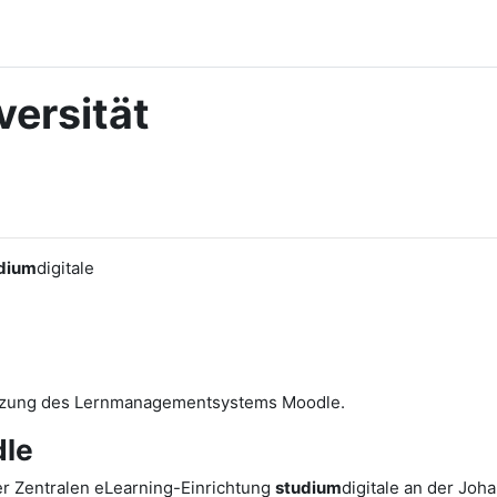
ersität
dium
digitale
utzung des Lernmanagementsystems Moodle.
le
r Zentralen eLearning-Einrichtung
studium
digitale an der Joh