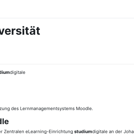
ersität
dium
digitale
utzung des Lernmanagementsystems Moodle.
le
r Zentralen eLearning-Einrichtung
studium
digitale an der Joh