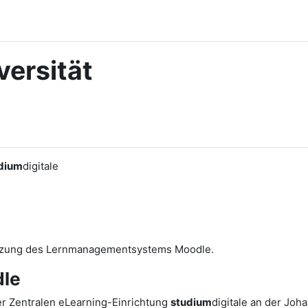
ersität
dium
digitale
utzung des Lernmanagementsystems Moodle.
le
r Zentralen eLearning-Einrichtung
studium
digitale an der Joh