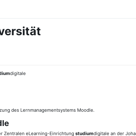
ersität
dium
digitale
utzung des Lernmanagementsystems Moodle.
le
r Zentralen eLearning-Einrichtung
studium
digitale an der Joh