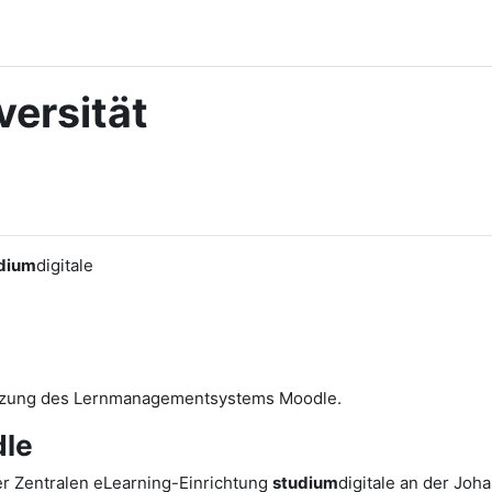
ersität
dium
digitale
utzung des Lernmanagementsystems Moodle.
le
r Zentralen eLearning-Einrichtung
studium
digitale an der Joh