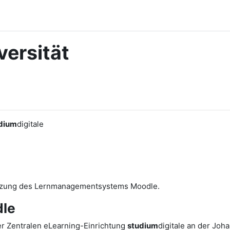
ersität
dium
digitale
utzung des Lernmanagementsystems Moodle.
le
r Zentralen eLearning-Einrichtung
studium
digitale an der Joh