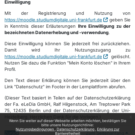
Einwilligung
Mit der Registrierung und Nutzung von
https://moodle.studiumdigitale.uni-frankfurt.de
geben Sie
in Kenntnis dieser Erläuterungen
Ihre Einwilligung zu der
bezeichneten Datenerhebung und -verwendung
.
Diese Einwilligung können Sie jederzeit frei zurückziehen.
Damit wird Ihr Nutzungszugang zu
https://moodle.studiumdigitale.uni-frankfurt.de
gelöscht.
Nutzen Sie dazu die Funktion "Mein Konto löschen" in Ihrem
Profil.
Den Text dieser Erklärung können Sie jederzeit über den
Link "Datenschutz" im Footer in der Lernplattform abrufen.
(Dieser Text basiert in Teilen auf der Datenschutzerklärung
der Fa. eLeDia GmbH, Ralf Hilgenstock, Am Treptower Park
75, 12435 Berlin und der Datenschutzerklärung der Uni-
Heidelberg. Herzlichen Dank für die Vorlagen.)
x
Wenn Sie weiter auf dieser Webseite arbeiten möchten, bestätigen Sie
bitte unsere Nutzungsrichtlinie:
Nutzungsbedingungen
Datenschutzerklärung
Erklärung zur
Zurück
Zum Seitenanfang
Barrierefreiheit