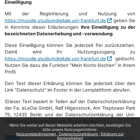
Einwilligung
Mit der Registrierung und Nutzung von
https://moodle.studiumdigitale.uni-frankfurt.de
geben Sie
in Kenntnis dieser Erläuterungen
Ihre Einwilligung zu der
bezeichneten Datenerhebung und -verwendung
.
Diese Einwilligung können Sie jederzeit frei zurückziehen.
Damit wird Ihr Nutzungszugang zu
https://moodle.studiumdigitale.uni-frankfurt.de
gelöscht.
Nutzen Sie dazu die Funktion "Mein Konto löschen" in Ihrem
Profil.
Den Text dieser Erklärung können Sie jederzeit über den
Link "Datenschutz" im Footer in der Lernplattform abrufen.
(Dieser Text basiert in Teilen auf der Datenschutzerklärung
der Fa. eLeDia GmbH, Ralf Hilgenstock, Am Treptower Park
75, 12435 Berlin und der Datenschutzerklärung der Uni-
Heidelberg. Herzlichen Dank für die Vorlagen.)
x
Wenn Sie weiter auf dieser Webseite arbeiten möchten, bestätigen Sie
bitte unsere Nutzungsrichtlinie:
Nutzungsbedingungen
Datenschutzerklärung
Erklärung zur
Zurück
Zum Seitenanfang
Barrierefreiheit