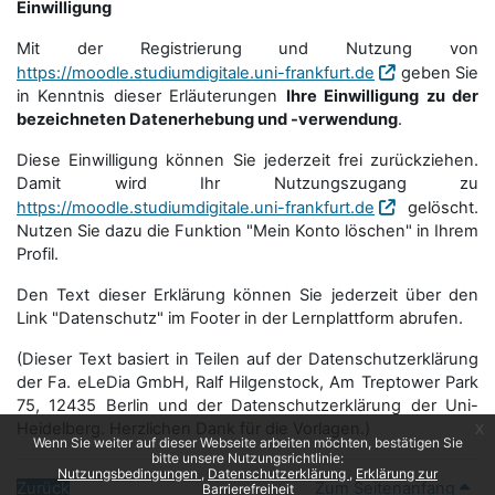
Einwilligung
Mit der Registrierung und Nutzung von
https://moodle.studiumdigitale.uni-frankfurt.de
geben Sie
in Kenntnis dieser Erläuterungen
Ihre Einwilligung zu der
bezeichneten Datenerhebung und -verwendung
.
Diese Einwilligung können Sie jederzeit frei zurückziehen.
Damit wird Ihr Nutzungszugang zu
https://moodle.studiumdigitale.uni-frankfurt.de
gelöscht.
Nutzen Sie dazu die Funktion "Mein Konto löschen" in Ihrem
Profil.
Den Text dieser Erklärung können Sie jederzeit über den
Link "Datenschutz" im Footer in der Lernplattform abrufen.
(Dieser Text basiert in Teilen auf der Datenschutzerklärung
der Fa. eLeDia GmbH, Ralf Hilgenstock, Am Treptower Park
75, 12435 Berlin und der Datenschutzerklärung der Uni-
Heidelberg. Herzlichen Dank für die Vorlagen.)
x
Wenn Sie weiter auf dieser Webseite arbeiten möchten, bestätigen Sie
bitte unsere Nutzungsrichtlinie:
Nutzungsbedingungen
Datenschutzerklärung
Erklärung zur
Zurück
Zum Seitenanfang
Barrierefreiheit