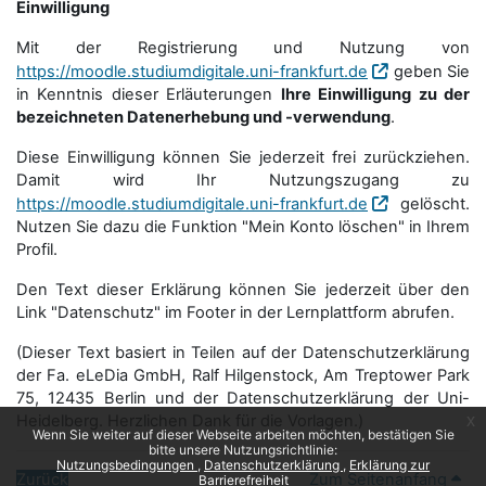
Einwilligung
Mit der Registrierung und Nutzung von
https://moodle.studiumdigitale.uni-frankfurt.de
geben Sie
in Kenntnis dieser Erläuterungen
Ihre Einwilligung zu der
bezeichneten Datenerhebung und -verwendung
.
Diese Einwilligung können Sie jederzeit frei zurückziehen.
Damit wird Ihr Nutzungszugang zu
https://moodle.studiumdigitale.uni-frankfurt.de
gelöscht.
Nutzen Sie dazu die Funktion "Mein Konto löschen" in Ihrem
Profil.
Den Text dieser Erklärung können Sie jederzeit über den
Link "Datenschutz" im Footer in der Lernplattform abrufen.
(Dieser Text basiert in Teilen auf der Datenschutzerklärung
der Fa. eLeDia GmbH, Ralf Hilgenstock, Am Treptower Park
75, 12435 Berlin und der Datenschutzerklärung der Uni-
Heidelberg. Herzlichen Dank für die Vorlagen.)
x
Wenn Sie weiter auf dieser Webseite arbeiten möchten, bestätigen Sie
bitte unsere Nutzungsrichtlinie:
Nutzungsbedingungen
Datenschutzerklärung
Erklärung zur
Zurück
Zum Seitenanfang
Barrierefreiheit