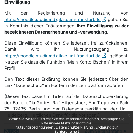
Einwilligung
Mit der Registrierung und Nutzung von
https://moodle.studiumdigitale.uni-frankfurt.de
geben Sie
in Kenntnis dieser Erläuterungen
Ihre Einwilligung zu der
bezeichneten Datenerhebung und -verwendung
.
Diese Einwilligung können Sie jederzeit frei zurückziehen.
Damit wird Ihr Nutzungszugang zu
https://moodle.studiumdigitale.uni-frankfurt.de
gelöscht.
Nutzen Sie dazu die Funktion "Mein Konto löschen" in Ihrem
Profil.
Den Text dieser Erklärung können Sie jederzeit über den
Link "Datenschutz" im Footer in der Lernplattform abrufen.
(Dieser Text basiert in Teilen auf der Datenschutzerklärung
der Fa. eLeDia GmbH, Ralf Hilgenstock, Am Treptower Park
75, 12435 Berlin und der Datenschutzerklärung der Uni-
Heidelberg. Herzlichen Dank für die Vorlagen.)
x
Wenn Sie weiter auf dieser Webseite arbeiten möchten, bestätigen Sie
bitte unsere Nutzungsrichtlinie:
Nutzungsbedingungen
Datenschutzerklärung
Erklärung zur
Zurück
Zum Seitenanfang
Barrierefreiheit