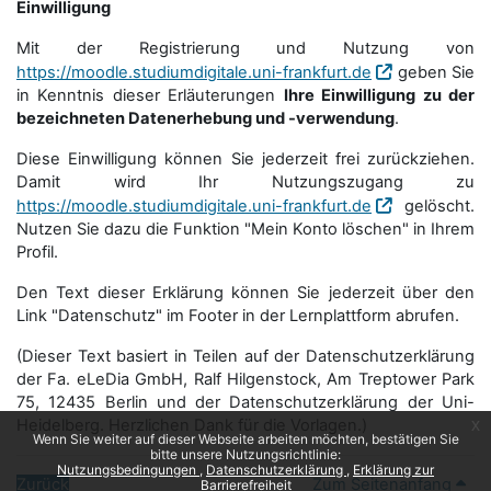
Einwilligung
Mit der Registrierung und Nutzung von
https://moodle.studiumdigitale.uni-frankfurt.de
geben Sie
in Kenntnis dieser Erläuterungen
Ihre Einwilligung zu der
bezeichneten Datenerhebung und -verwendung
.
Diese Einwilligung können Sie jederzeit frei zurückziehen.
Damit wird Ihr Nutzungszugang zu
https://moodle.studiumdigitale.uni-frankfurt.de
gelöscht.
Nutzen Sie dazu die Funktion "Mein Konto löschen" in Ihrem
Profil.
Den Text dieser Erklärung können Sie jederzeit über den
Link "Datenschutz" im Footer in der Lernplattform abrufen.
(Dieser Text basiert in Teilen auf der Datenschutzerklärung
der Fa. eLeDia GmbH, Ralf Hilgenstock, Am Treptower Park
75, 12435 Berlin und der Datenschutzerklärung der Uni-
Heidelberg. Herzlichen Dank für die Vorlagen.)
x
Wenn Sie weiter auf dieser Webseite arbeiten möchten, bestätigen Sie
bitte unsere Nutzungsrichtlinie:
Nutzungsbedingungen
Datenschutzerklärung
Erklärung zur
Zurück
Zum Seitenanfang
Barrierefreiheit