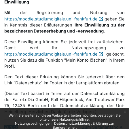
Einwilligung
Mit der Registrierung und Nutzung von
https://moodle.studiumdigitale.uni-frankfurt.de
geben Sie
in Kenntnis dieser Erläuterungen
Ihre Einwilligung zu der
bezeichneten Datenerhebung und -verwendung
.
Diese Einwilligung können Sie jederzeit frei zurückziehen.
Damit wird Ihr Nutzungszugang zu
https://moodle.studiumdigitale.uni-frankfurt.de
gelöscht.
Nutzen Sie dazu die Funktion "Mein Konto löschen" in Ihrem
Profil.
Den Text dieser Erklärung können Sie jederzeit über den
Link "Datenschutz" im Footer in der Lernplattform abrufen.
(Dieser Text basiert in Teilen auf der Datenschutzerklärung
der Fa. eLeDia GmbH, Ralf Hilgenstock, Am Treptower Park
75, 12435 Berlin und der Datenschutzerklärung der Uni-
Heidelberg. Herzlichen Dank für die Vorlagen.)
x
Wenn Sie weiter auf dieser Webseite arbeiten möchten, bestätigen Sie
bitte unsere Nutzungsrichtlinie:
Nutzungsbedingungen
Datenschutzerklärung
Erklärung zur
Zurück
Zum Seitenanfang
Barrierefreiheit