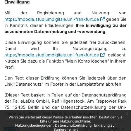
Einwilligung
Mit der Registrierung und Nutzung von
https://moodle.studiumdigitale.uni-frankfurt.de
geben Sie
in Kenntnis dieser Erläuterungen
Ihre Einwilligung zu der
bezeichneten Datenerhebung und -verwendung
.
Diese Einwilligung können Sie jederzeit frei zurückziehen.
Damit wird Ihr Nutzungszugang zu
https://moodle.studiumdigitale.uni-frankfurt.de
gelöscht.
Nutzen Sie dazu die Funktion "Mein Konto löschen" in Ihrem
Profil.
Den Text dieser Erklärung können Sie jederzeit über den
Link "Datenschutz" im Footer in der Lernplattform abrufen.
(Dieser Text basiert in Teilen auf der Datenschutzerklärung
der Fa. eLeDia GmbH, Ralf Hilgenstock, Am Treptower Park
75, 12435 Berlin und der Datenschutzerklärung der Uni-
Heidelberg. Herzlichen Dank für die Vorlagen.)
x
Wenn Sie weiter auf dieser Webseite arbeiten möchten, bestätigen Sie
bitte unsere Nutzungsrichtlinie:
Nutzungsbedingungen
Datenschutzerklärung
Erklärung zur
Zurück
Zum Seitenanfang
Barrierefreiheit