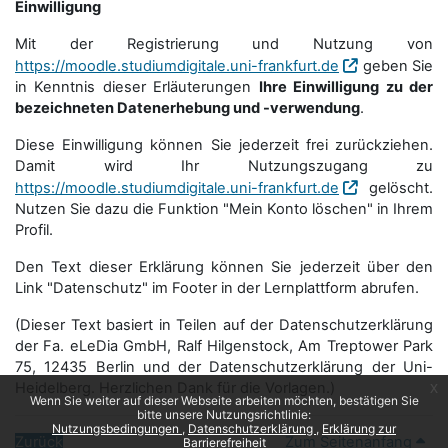
Einwilligung
Mit der Registrierung und Nutzung von
https://moodle.studiumdigitale.uni-frankfurt.de
geben Sie
in Kenntnis dieser Erläuterungen
Ihre Einwilligung zu der
bezeichneten Datenerhebung und -verwendung
.
Diese Einwilligung können Sie jederzeit frei zurückziehen.
Damit wird Ihr Nutzungszugang zu
https://moodle.studiumdigitale.uni-frankfurt.de
gelöscht.
Nutzen Sie dazu die Funktion "Mein Konto löschen" in Ihrem
Profil.
Den Text dieser Erklärung können Sie jederzeit über den
Link "Datenschutz" im Footer in der Lernplattform abrufen.
(Dieser Text basiert in Teilen auf der Datenschutzerklärung
der Fa. eLeDia GmbH, Ralf Hilgenstock, Am Treptower Park
75, 12435 Berlin und der Datenschutzerklärung der Uni-
Heidelberg. Herzlichen Dank für die Vorlagen.)
x
Wenn Sie weiter auf dieser Webseite arbeiten möchten, bestätigen Sie
bitte unsere Nutzungsrichtlinie:
Nutzungsbedingungen
Datenschutzerklärung
Erklärung zur
Zurück
Zum Seitenanfang
Barrierefreiheit