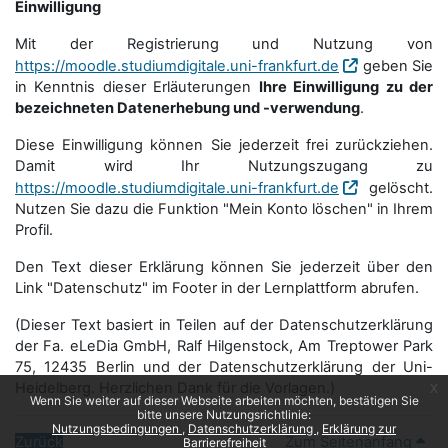
Einwilligung
Mit der Registrierung und Nutzung von
https://moodle.studiumdigitale.uni-frankfurt.de
geben Sie
in Kenntnis dieser Erläuterungen
Ihre Einwilligung zu der
bezeichneten Datenerhebung und -verwendung
.
Diese Einwilligung können Sie jederzeit frei zurückziehen.
Damit wird Ihr Nutzungszugang zu
https://moodle.studiumdigitale.uni-frankfurt.de
gelöscht.
Nutzen Sie dazu die Funktion "Mein Konto löschen" in Ihrem
Profil.
Den Text dieser Erklärung können Sie jederzeit über den
Link "Datenschutz" im Footer in der Lernplattform abrufen.
(Dieser Text basiert in Teilen auf der Datenschutzerklärung
der Fa. eLeDia GmbH, Ralf Hilgenstock, Am Treptower Park
75, 12435 Berlin und der Datenschutzerklärung der Uni-
Heidelberg. Herzlichen Dank für die Vorlagen.)
x
Wenn Sie weiter auf dieser Webseite arbeiten möchten, bestätigen Sie
bitte unsere Nutzungsrichtlinie:
Nutzungsbedingungen
Datenschutzerklärung
Erklärung zur
Zurück
Zum Seitenanfang
Barrierefreiheit