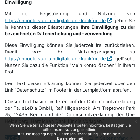
Einwilligung
Mit der Registrierung und Nutzung von
https://moodle.studiumdigitale.uni-frankfurt.de
geben Sie
in Kenntnis dieser Erläuterungen
Ihre Einwilligung zu der
bezeichneten Datenerhebung und -verwendung
.
Diese Einwilligung können Sie jederzeit frei zurückziehen.
Damit wird Ihr Nutzungszugang zu
https://moodle.studiumdigitale.uni-frankfurt.de
gelöscht.
Nutzen Sie dazu die Funktion "Mein Konto löschen" in Ihrem
Profil.
Den Text dieser Erklärung können Sie jederzeit über den
Link "Datenschutz" im Footer in der Lernplattform abrufen.
(Dieser Text basiert in Teilen auf der Datenschutzerklärung
der Fa. eLeDia GmbH, Ralf Hilgenstock, Am Treptower Park
75, 12435 Berlin und der Datenschutzerklärung der Uni-
Heidelberg. Herzlichen Dank für die Vorlagen.)
x
Wenn Sie weiter auf dieser Webseite arbeiten möchten, bestätigen Sie
bitte unsere Nutzungsrichtlinie:
Nutzungsbedingungen
Datenschutzerklärung
Erklärung zur
Zurück
Zum Seitenanfang
Barrierefreiheit