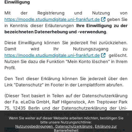
Einwilligung
Mit der Registrierung und Nutzung von
https://moodle.studiumdigitale.uni-frankfurt.de
geben Sie
in Kenntnis dieser Erläuterungen
Ihre Einwilligung zu der
bezeichneten Datenerhebung und -verwendung
.
Diese Einwilligung können Sie jederzeit frei zurückziehen.
Damit wird Ihr Nutzungszugang zu
https://moodle.studiumdigitale.uni-frankfurt.de
gelöscht.
Nutzen Sie dazu die Funktion "Mein Konto löschen" in Ihrem
Profil.
Den Text dieser Erklärung können Sie jederzeit über den
Link "Datenschutz" im Footer in der Lernplattform abrufen.
(Dieser Text basiert in Teilen auf der Datenschutzerklärung
der Fa. eLeDia GmbH, Ralf Hilgenstock, Am Treptower Park
75, 12435 Berlin und der Datenschutzerklärung der Uni-
Heidelberg. Herzlichen Dank für die Vorlagen.)
x
Wenn Sie weiter auf dieser Webseite arbeiten möchten, bestätigen Sie
bitte unsere Nutzungsrichtlinie:
Nutzungsbedingungen
Datenschutzerklärung
Erklärung zur
Zurück
Zum Seitenanfang
Barrierefreiheit