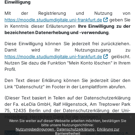
Einwilligung
Mit der Registrierung und Nutzung von
https://moodle.studiumdigitale.uni-frankfurt.de
geben Sie
in Kenntnis dieser Erläuterungen
Ihre Einwilligung zu der
bezeichneten Datenerhebung und -verwendung
.
Diese Einwilligung können Sie jederzeit frei zurückziehen.
Damit wird Ihr Nutzungszugang zu
https://moodle.studiumdigitale.uni-frankfurt.de
gelöscht.
Nutzen Sie dazu die Funktion "Mein Konto löschen" in Ihrem
Profil.
Den Text dieser Erklärung können Sie jederzeit über den
Link "Datenschutz" im Footer in der Lernplattform abrufen.
(Dieser Text basiert in Teilen auf der Datenschutzerklärung
der Fa. eLeDia GmbH, Ralf Hilgenstock, Am Treptower Park
75, 12435 Berlin und der Datenschutzerklärung der Uni-
Heidelberg. Herzlichen Dank für die Vorlagen.)
x
Wenn Sie weiter auf dieser Webseite arbeiten möchten, bestätigen Sie
bitte unsere Nutzungsrichtlinie:
Nutzungsbedingungen
Datenschutzerklärung
Erklärung zur
Zurück
Zum Seitenanfang
Barrierefreiheit