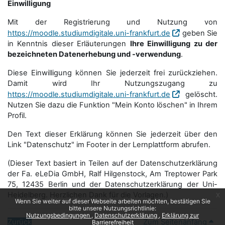
Einwilligung
Mit der Registrierung und Nutzung von
https://moodle.studiumdigitale.uni-frankfurt.de
geben Sie
in Kenntnis dieser Erläuterungen
Ihre Einwilligung zu der
bezeichneten Datenerhebung und -verwendung
.
Diese Einwilligung können Sie jederzeit frei zurückziehen.
Damit wird Ihr Nutzungszugang zu
https://moodle.studiumdigitale.uni-frankfurt.de
gelöscht.
Nutzen Sie dazu die Funktion "Mein Konto löschen" in Ihrem
Profil.
Den Text dieser Erklärung können Sie jederzeit über den
Link "Datenschutz" im Footer in der Lernplattform abrufen.
(Dieser Text basiert in Teilen auf der Datenschutzerklärung
der Fa. eLeDia GmbH, Ralf Hilgenstock, Am Treptower Park
75, 12435 Berlin und der Datenschutzerklärung der Uni-
Heidelberg. Herzlichen Dank für die Vorlagen.)
x
Wenn Sie weiter auf dieser Webseite arbeiten möchten, bestätigen Sie
bitte unsere Nutzungsrichtlinie:
Nutzungsbedingungen
Datenschutzerklärung
Erklärung zur
Zurück
Zum Seitenanfang
Barrierefreiheit