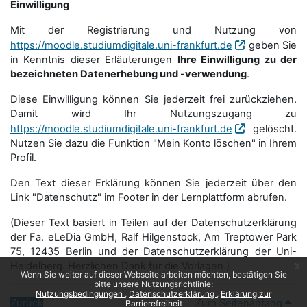
Einwilligung
Mit der Registrierung und Nutzung von
https://moodle.studiumdigitale.uni-frankfurt.de
geben Sie
in Kenntnis dieser Erläuterungen
Ihre Einwilligung zu der
bezeichneten Datenerhebung und -verwendung
.
Diese Einwilligung können Sie jederzeit frei zurückziehen.
Damit wird Ihr Nutzungszugang zu
https://moodle.studiumdigitale.uni-frankfurt.de
gelöscht.
Nutzen Sie dazu die Funktion "Mein Konto löschen" in Ihrem
Profil.
Den Text dieser Erklärung können Sie jederzeit über den
Link "Datenschutz" im Footer in der Lernplattform abrufen.
(Dieser Text basiert in Teilen auf der Datenschutzerklärung
der Fa. eLeDia GmbH, Ralf Hilgenstock, Am Treptower Park
75, 12435 Berlin und der Datenschutzerklärung der Uni-
Heidelberg. Herzlichen Dank für die Vorlagen.)
x
Wenn Sie weiter auf dieser Webseite arbeiten möchten, bestätigen Sie
bitte unsere Nutzungsrichtlinie:
Nutzungsbedingungen
Datenschutzerklärung
Erklärung zur
Zurück
Zum Seitenanfang
Barrierefreiheit