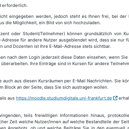
 erforderlich.
cht eingegeben werden, jedoch steht es Ihnen frei, bei der Re
 die Möglichkeit, ein Bild von sich hochzuladen.
Dozent oder Student/Teilnehmer) können grundsätzlich von 
-Adresse für andere Nutzer ausgeblendet wird, dass sie nur fü
ren und Dozenten ist Ihre E-Mail-Adresse stets sichtbar.
nen nach dem Login jederzeit diese Daten einsehen, wenn Sie 
en überarbeiten. Ihre Einträge sind in Kursen für andere Teilne
Sie auch aus diesen Kursräumen per E-Mail Nachrichten. Sie kö
 Block an der Seite, dass Sie sich austragen wollen.
ails aus
https://moodle.studiumdigitale.uni-frankfurt.de
erhal
ngenden, teils freiwilligen Informationen hinaus, protokolli
lcher Zeit welche Nutzer/innen auf welche Bestandteile der Sei
lnen Angebots, ob und welche Beiträge Sie in den eventuell