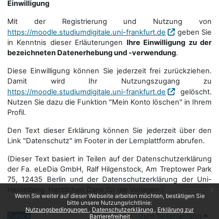
Einwilligung
Mit der Registrierung und Nutzung von
https://moodle.studiumdigitale.uni-frankfurt.de
geben Sie
in Kenntnis dieser Erläuterungen
Ihre Einwilligung zu der
bezeichneten Datenerhebung und -verwendung
.
Diese Einwilligung können Sie jederzeit frei zurückziehen.
Damit wird Ihr Nutzungszugang zu
https://moodle.studiumdigitale.uni-frankfurt.de
gelöscht.
Nutzen Sie dazu die Funktion "Mein Konto löschen" in Ihrem
Profil.
Den Text dieser Erklärung können Sie jederzeit über den
Link "Datenschutz" im Footer in der Lernplattform abrufen.
(Dieser Text basiert in Teilen auf der Datenschutzerklärung
der Fa. eLeDia GmbH, Ralf Hilgenstock, Am Treptower Park
75, 12435 Berlin und der Datenschutzerklärung der Uni-
Heidelberg. Herzlichen Dank für die Vorlagen.)
x
Wenn Sie weiter auf dieser Webseite arbeiten möchten, bestätigen Sie
bitte unsere Nutzungsrichtlinie:
Nutzungsbedingungen
Datenschutzerklärung
Erklärung zur
Zurück
Zum Seitenanfang
Barrierefreiheit