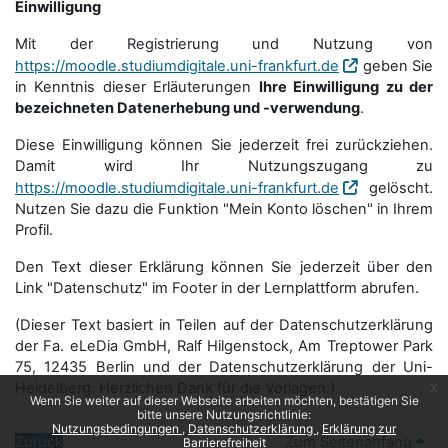
Einwilligung
Mit der Registrierung und Nutzung von
https://moodle.studiumdigitale.uni-frankfurt.de
geben Sie
in Kenntnis dieser Erläuterungen
Ihre Einwilligung zu der
bezeichneten Datenerhebung und -verwendung
.
Diese Einwilligung können Sie jederzeit frei zurückziehen.
Damit wird Ihr Nutzungszugang zu
https://moodle.studiumdigitale.uni-frankfurt.de
gelöscht.
Nutzen Sie dazu die Funktion "Mein Konto löschen" in Ihrem
Profil.
Den Text dieser Erklärung können Sie jederzeit über den
Link "Datenschutz" im Footer in der Lernplattform abrufen.
(Dieser Text basiert in Teilen auf der Datenschutzerklärung
der Fa. eLeDia GmbH, Ralf Hilgenstock, Am Treptower Park
75, 12435 Berlin und der Datenschutzerklärung der Uni-
Heidelberg. Herzlichen Dank für die Vorlagen.)
x
Wenn Sie weiter auf dieser Webseite arbeiten möchten, bestätigen Sie
bitte unsere Nutzungsrichtlinie:
Nutzungsbedingungen
Datenschutzerklärung
Erklärung zur
Zurück
Zum Seitenanfang
Barrierefreiheit