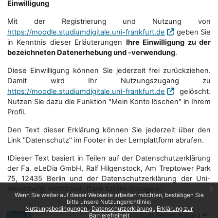
Einwilligung
Mit der Registrierung und Nutzung von
https://moodle.studiumdigitale.uni-frankfurt.de
geben Sie
in Kenntnis dieser Erläuterungen
Ihre Einwilligung zu der
bezeichneten Datenerhebung und -verwendung
.
Diese Einwilligung können Sie jederzeit frei zurückziehen.
Damit wird Ihr Nutzungszugang zu
https://moodle.studiumdigitale.uni-frankfurt.de
gelöscht.
Nutzen Sie dazu die Funktion "Mein Konto löschen" in Ihrem
Profil.
Den Text dieser Erklärung können Sie jederzeit über den
Link "Datenschutz" im Footer in der Lernplattform abrufen.
(Dieser Text basiert in Teilen auf der Datenschutzerklärung
der Fa. eLeDia GmbH, Ralf Hilgenstock, Am Treptower Park
75, 12435 Berlin und der Datenschutzerklärung der Uni-
Heidelberg. Herzlichen Dank für die Vorlagen.)
x
Wenn Sie weiter auf dieser Webseite arbeiten möchten, bestätigen Sie
bitte unsere Nutzungsrichtlinie:
Nutzungsbedingungen
Datenschutzerklärung
Erklärung zur
Zurück
Zum Seitenanfang
Barrierefreiheit