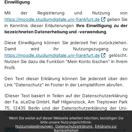
Einwilligung
Mit der Registrierung und Nutzung von
https://moodle.studiumdigitale.uni-frankfurt.de
geben Sie
in Kenntnis dieser Erläuterungen
Ihre Einwilligung zu der
bezeichneten Datenerhebung und -verwendung
.
Diese Einwilligung können Sie jederzeit frei zurückziehen.
Damit wird Ihr Nutzungszugang zu
https://moodle.studiumdigitale.uni-frankfurt.de
gelöscht.
Nutzen Sie dazu die Funktion "Mein Konto löschen" in Ihrem
Profil.
Den Text dieser Erklärung können Sie jederzeit über den
Link "Datenschutz" im Footer in der Lernplattform abrufen.
(Dieser Text basiert in Teilen auf der Datenschutzerklärung
der Fa. eLeDia GmbH, Ralf Hilgenstock, Am Treptower Park
75, 12435 Berlin und der Datenschutzerklärung der Uni-
Heidelberg. Herzlichen Dank für die Vorlagen.)
x
Wenn Sie weiter auf dieser Webseite arbeiten möchten, bestätigen Sie
bitte unsere Nutzungsrichtlinie:
Nutzungsbedingungen
Datenschutzerklärung
Erklärung zur
Zurück
Zum Seitenanfang
Barrierefreiheit