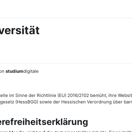
ersität
von
studium
digitale
Stelle im Sinne der Richtlinie (EU) 2016/2102 bemüht, ihre We
esetz (HessBGG) sowie der Hessischen Verordnung über barrie
erefreiheitserklärung