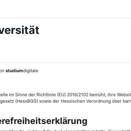
ersität
von
studium
digitale
Stelle im Sinne der Richtlinie (EU) 2016/2102 bemüht, ihre We
esetz (HessBGG) sowie der Hessischen Verordnung über barrie
erefreiheitserklärung