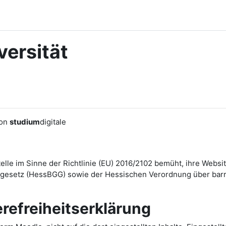
ersität
von
studium
digitale
Stelle im Sinne der Richtlinie (EU) 2016/2102 bemüht, ihre We
esetz (HessBGG) sowie der Hessischen Verordnung über barrie
erefreiheitserklärung