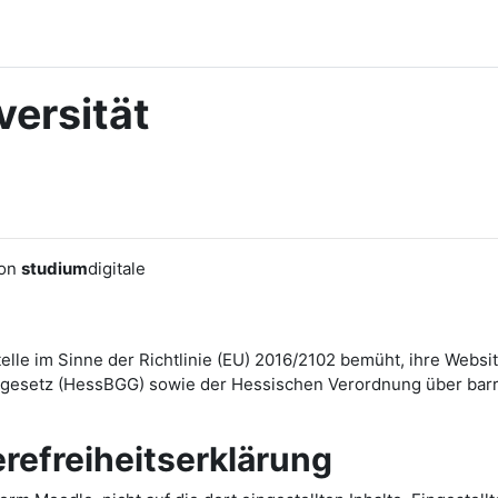
ersität
von
studium
digitale
Stelle im Sinne der Richtlinie (EU) 2016/2102 bemüht, ihre We
esetz (HessBGG) sowie der Hessischen Verordnung über barrie
erefreiheitserklärung