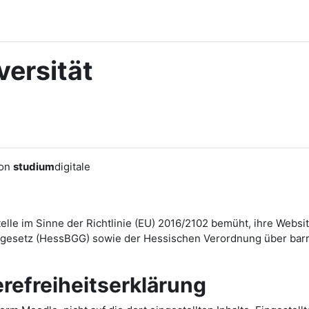
ersität
von
studium
digitale
Stelle im Sinne der Richtlinie (EU) 2016/2102 bemüht, ihre We
esetz (HessBGG) sowie der Hessischen Verordnung über barrie
erefreiheitserklärung