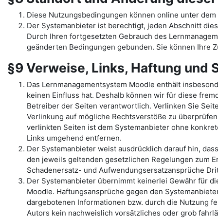
Diese Nutzungsbedingungen können online unter dem 
Der Systemanbieter ist berechtigt, jeden Abschnitt dies
Durch Ihren fortgesetzten Gebrauch des Lernmanage
geänderten Bedingungen gebunden. Sie können Ihre Zu
§9 Verweise, Links, Haftung und
Das Lernmanagementsystem Moodle enthält insbesondere 
keinen Einfluss hat. Deshalb können wir für diese fremd
Betreiber der Seiten verantwortlich. Verlinken Sie Sei
Verlinkung auf mögliche Rechtsverstöße zu überprüfen,
verlinkten Seiten ist dem Systemanbieter ohne konkre
Links umgehend entfernen.
Der Systemanbieter weist ausdrücklich darauf hin, das
den jeweils geltenden gesetzlichen Regelungen zum Er
Schadenersatz- und Aufwendungsersatzansprüche Dritt
Der Systemanbieter übernimmt keinerlei Gewähr für die 
Moodle. Haftungsansprüche gegen den Systemanbieter, 
dargebotenen Informationen bzw. durch die Nutzung feh
Autors kein nachweislich vorsätzliches oder grob fahrl