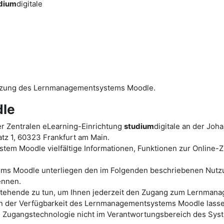
dium
digitale
utzung des Lernmanagementsystems Moodle.
le
r Zentralen eLearning-Einrichtung
studium
digitale an der Joh
tz 1, 60323 Frankfurt am Main.
tem Moodle vielfältige Informationen, Funktionen zur Online
ems Moodle unterliegen den im Folgenden beschriebenen Nutz
ennen.
ht stehende zu tun, um Ihnen jederzeit den Zugang zum Lernm
der Verfügbarkeit des Lernmanagementsystems Moodle lassen s
en Zugangstechnologie nicht im Verantwortungsbereich des Sys