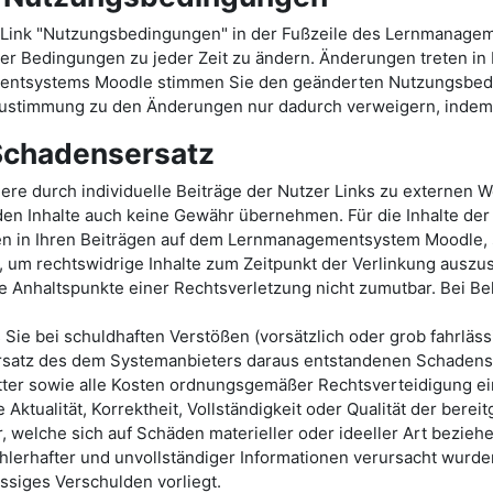
Link "Nutzungsbedingungen" in der Fußzeile des Lernmanage
er Bedingungen zu jeder Zeit zu ändern. Änderungen treten in Kr
mentsystems Moodle stimmen Sie den geänderten Nutzungsbed
stimmung zu den Änderungen nur dadurch verweigern, indem S
 Schadensersatz
durch individuelle Beiträge der Nutzer Links zu externen Web
en Inhalte auch keine Gewähr übernehmen. Für die Inhalte der v
ten in Ihren Beiträgen auf dem Lernmanagementsystem Moodle, s
 um rechtswidrige Inhalte zum Zeitpunkt der Verlinkung auszusc
te Anhaltspunkte einer Rechtsverletzung nicht zumutbar. Bei 
s Sie bei schuldhaften Verstößen (vorsätzlich oder grob fahrl
satz des dem Systemanbieters daraus entstandenen Schadens v
er sowie alle Kosten ordnungsgemäßer Rechtsverteidigung ei
Aktualität, Korrektheit, Vollständigkeit oder Qualität der be
welche sich auf Schäden materieller oder ideeller Art beziehe
lerhafter und unvollständiger Informationen verursacht wurden
ässiges Verschulden vorliegt.