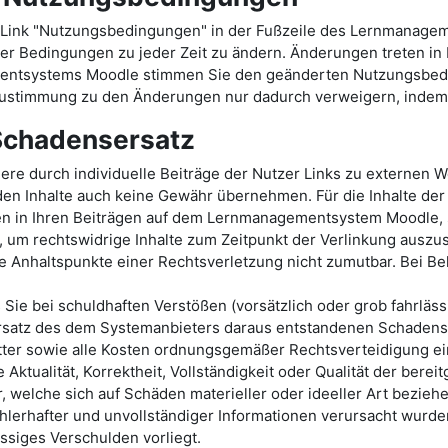
Link "Nutzungsbedingungen" in der Fußzeile des Lernmanage
er Bedingungen zu jeder Zeit zu ändern. Änderungen treten in Kr
mentsystems Moodle stimmen Sie den geänderten Nutzungsbed
stimmung zu den Änderungen nur dadurch verweigern, indem S
 Schadensersatz
durch individuelle Beiträge der Nutzer Links zu externen Web
en Inhalte auch keine Gewähr übernehmen. Für die Inhalte der v
ten in Ihren Beiträgen auf dem Lernmanagementsystem Moodle, s
 um rechtswidrige Inhalte zum Zeitpunkt der Verlinkung auszusc
te Anhaltspunkte einer Rechtsverletzung nicht zumutbar. Bei 
s Sie bei schuldhaften Verstößen (vorsätzlich oder grob fahrl
satz des dem Systemanbieters daraus entstandenen Schadens v
er sowie alle Kosten ordnungsgemäßer Rechtsverteidigung ei
Aktualität, Korrektheit, Vollständigkeit oder Qualität der be
welche sich auf Schäden materieller oder ideeller Art beziehe
lerhafter und unvollständiger Informationen verursacht wurden
ässiges Verschulden vorliegt.