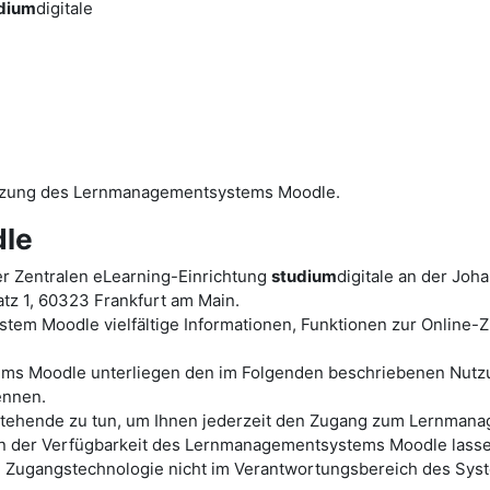
dium
digitale
utzung des Lernmanagementsystems Moodle.
le
r Zentralen eLearning-Einrichtung
studium
digitale an der Joh
tz 1, 60323 Frankfurt am Main.
tem Moodle vielfältige Informationen, Funktionen zur Online
ems Moodle unterliegen den im Folgenden beschriebenen Nutz
ennen.
ht stehende zu tun, um Ihnen jederzeit den Zugang zum Lernm
der Verfügbarkeit des Lernmanagementsystems Moodle lassen s
en Zugangstechnologie nicht im Verantwortungsbereich des Sys