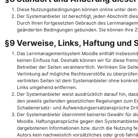
Diese Nutzungsbedingungen können online unter dem 
Der Systemanbieter ist berechtigt, jeden Abschnitt dies
Durch Ihren fortgesetzten Gebrauch des Lernmanage
geänderten Bedingungen gebunden. Sie können Ihre Zu
§9 Verweise, Links, Haftung und
Das Lernmanagementsystem Moodle enthält insbesondere 
keinen Einfluss hat. Deshalb können wir für diese fremd
Betreiber der Seiten verantwortlich. Verlinken Sie Sei
Verlinkung auf mögliche Rechtsverstöße zu überprüfen,
verlinkten Seiten ist dem Systemanbieter ohne konkre
Links umgehend entfernen.
Der Systemanbieter weist ausdrücklich darauf hin, das
den jeweils geltenden gesetzlichen Regelungen zum Er
Schadenersatz- und Aufwendungsersatzansprüche Dritt
Der Systemanbieter übernimmt keinerlei Gewähr für die 
Moodle. Haftungsansprüche gegen den Systemanbieter, 
dargebotenen Informationen bzw. durch die Nutzung feh
Autors kein nachweislich vorsätzliches oder grob fahrl