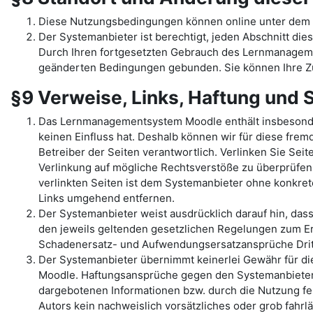
Diese Nutzungsbedingungen können online unter dem 
Der Systemanbieter ist berechtigt, jeden Abschnitt dies
Durch Ihren fortgesetzten Gebrauch des Lernmanage
geänderten Bedingungen gebunden. Sie können Ihre Zu
§9 Verweise, Links, Haftung und
Das Lernmanagementsystem Moodle enthält insbesondere 
keinen Einfluss hat. Deshalb können wir für diese fremd
Betreiber der Seiten verantwortlich. Verlinken Sie Sei
Verlinkung auf mögliche Rechtsverstöße zu überprüfen,
verlinkten Seiten ist dem Systemanbieter ohne konkre
Links umgehend entfernen.
Der Systemanbieter weist ausdrücklich darauf hin, das
den jeweils geltenden gesetzlichen Regelungen zum Er
Schadenersatz- und Aufwendungsersatzansprüche Dritt
Der Systemanbieter übernimmt keinerlei Gewähr für die 
Moodle. Haftungsansprüche gegen den Systemanbieter, 
dargebotenen Informationen bzw. durch die Nutzung feh
Autors kein nachweislich vorsätzliches oder grob fahrl