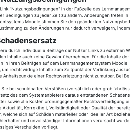
Link "Nutzungsbedingungen" in der Fußzeile des Lernmanage
er Bedingungen zu jeder Zeit zu ändern. Änderungen treten in Kr
mentsystems Moodle stimmen Sie den geänderten Nutzungsbed
stimmung zu den Änderungen nur dadurch verweigern, indem S
 Schadensersatz
durch individuelle Beiträge der Nutzer Links zu externen Web
en Inhalte auch keine Gewähr übernehmen. Für die Inhalte der v
ten in Ihren Beiträgen auf dem Lernmanagementsystem Moodle, s
 um rechtswidrige Inhalte zum Zeitpunkt der Verlinkung auszusc
te Anhaltspunkte einer Rechtsverletzung nicht zumutbar. Bei 
s Sie bei schuldhaften Verstößen (vorsätzlich oder grob fahrl
satz des dem Systemanbieters daraus entstandenen Schadens v
er sowie alle Kosten ordnungsgemäßer Rechtsverteidigung ei
Aktualität, Korrektheit, Vollständigkeit oder Qualität der be
welche sich auf Schäden materieller oder ideeller Art beziehe
lerhafter und unvollständiger Informationen verursacht wurden
ässiges Verschulden vorliegt.