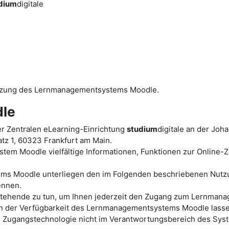
dium
digitale
utzung des Lernmanagementsystems Moodle.
le
r Zentralen eLearning-Einrichtung
studium
digitale an der Joh
tz 1, 60323 Frankfurt am Main.
tem Moodle vielfältige Informationen, Funktionen zur Online
ems Moodle unterliegen den im Folgenden beschriebenen Nutz
ennen.
ht stehende zu tun, um Ihnen jederzeit den Zugang zum Lernm
der Verfügbarkeit des Lernmanagementsystems Moodle lassen s
en Zugangstechnologie nicht im Verantwortungsbereich des Sys