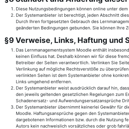
Diese Nutzungsbedingungen können online unter dem 
Der Systemanbieter ist berechtigt, jeden Abschnitt dies
Durch Ihren fortgesetzten Gebrauch des Lernmanage
geänderten Bedingungen gebunden. Sie können Ihre Zu
§9 Verweise, Links, Haftung und
Das Lernmanagementsystem Moodle enthält insbesondere 
keinen Einfluss hat. Deshalb können wir für diese fremd
Betreiber der Seiten verantwortlich. Verlinken Sie Sei
Verlinkung auf mögliche Rechtsverstöße zu überprüfen,
verlinkten Seiten ist dem Systemanbieter ohne konkre
Links umgehend entfernen.
Der Systemanbieter weist ausdrücklich darauf hin, das
den jeweils geltenden gesetzlichen Regelungen zum Er
Schadenersatz- und Aufwendungsersatzansprüche Dritt
Der Systemanbieter übernimmt keinerlei Gewähr für die 
Moodle. Haftungsansprüche gegen den Systemanbieter, 
dargebotenen Informationen bzw. durch die Nutzung feh
Autors kein nachweislich vorsätzliches oder grob fahrl