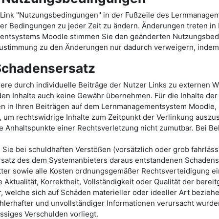
Link "Nutzungsbedingungen" in der Fußzeile des Lernmanage
er Bedingungen zu jeder Zeit zu ändern. Änderungen treten in Kr
mentsystems Moodle stimmen Sie den geänderten Nutzungsbed
stimmung zu den Änderungen nur dadurch verweigern, indem S
 Schadensersatz
durch individuelle Beiträge der Nutzer Links zu externen Web
en Inhalte auch keine Gewähr übernehmen. Für die Inhalte der v
ten in Ihren Beiträgen auf dem Lernmanagementsystem Moodle, s
 um rechtswidrige Inhalte zum Zeitpunkt der Verlinkung auszusc
te Anhaltspunkte einer Rechtsverletzung nicht zumutbar. Bei 
s Sie bei schuldhaften Verstößen (vorsätzlich oder grob fahrl
satz des dem Systemanbieters daraus entstandenen Schadens v
er sowie alle Kosten ordnungsgemäßer Rechtsverteidigung ei
Aktualität, Korrektheit, Vollständigkeit oder Qualität der be
welche sich auf Schäden materieller oder ideeller Art beziehe
lerhafter und unvollständiger Informationen verursacht wurden
ässiges Verschulden vorliegt.