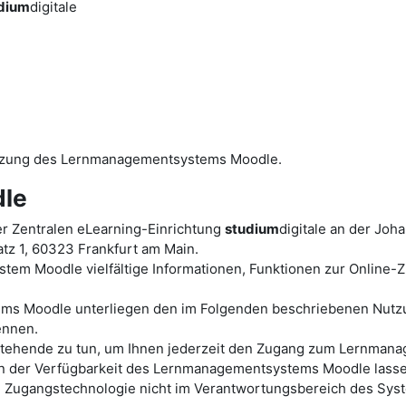
dium
digitale
utzung des Lernmanagementsystems Moodle.
le
r Zentralen eLearning-Einrichtung
studium
digitale an der Joh
tz 1, 60323 Frankfurt am Main.
tem Moodle vielfältige Informationen, Funktionen zur Online
ems Moodle unterliegen den im Folgenden beschriebenen Nutz
ennen.
ht stehende zu tun, um Ihnen jederzeit den Zugang zum Lernm
der Verfügbarkeit des Lernmanagementsystems Moodle lassen s
en Zugangstechnologie nicht im Verantwortungsbereich des Sys