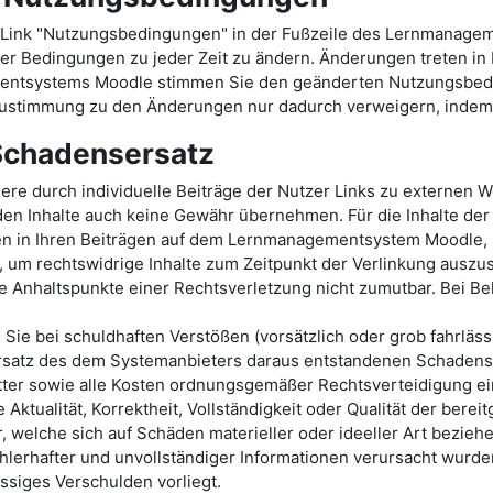
Link "Nutzungsbedingungen" in der Fußzeile des Lernmanage
er Bedingungen zu jeder Zeit zu ändern. Änderungen treten in Kr
mentsystems Moodle stimmen Sie den geänderten Nutzungsbed
stimmung zu den Änderungen nur dadurch verweigern, indem S
 Schadensersatz
durch individuelle Beiträge der Nutzer Links zu externen Web
en Inhalte auch keine Gewähr übernehmen. Für die Inhalte der v
ten in Ihren Beiträgen auf dem Lernmanagementsystem Moodle, s
 um rechtswidrige Inhalte zum Zeitpunkt der Verlinkung auszusc
te Anhaltspunkte einer Rechtsverletzung nicht zumutbar. Bei 
s Sie bei schuldhaften Verstößen (vorsätzlich oder grob fahrl
satz des dem Systemanbieters daraus entstandenen Schadens v
er sowie alle Kosten ordnungsgemäßer Rechtsverteidigung ei
Aktualität, Korrektheit, Vollständigkeit oder Qualität der be
welche sich auf Schäden materieller oder ideeller Art beziehe
lerhafter und unvollständiger Informationen verursacht wurden
ässiges Verschulden vorliegt.