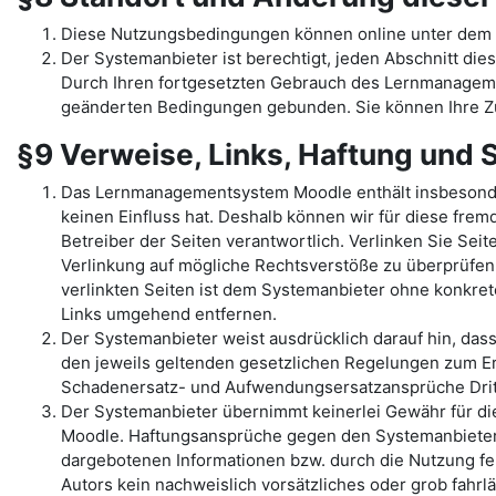
Diese Nutzungsbedingungen können online unter dem 
Der Systemanbieter ist berechtigt, jeden Abschnitt dies
Durch Ihren fortgesetzten Gebrauch des Lernmanage
geänderten Bedingungen gebunden. Sie können Ihre Zu
§9 Verweise, Links, Haftung und
Das Lernmanagementsystem Moodle enthält insbesondere 
keinen Einfluss hat. Deshalb können wir für diese fremd
Betreiber der Seiten verantwortlich. Verlinken Sie Sei
Verlinkung auf mögliche Rechtsverstöße zu überprüfen,
verlinkten Seiten ist dem Systemanbieter ohne konkre
Links umgehend entfernen.
Der Systemanbieter weist ausdrücklich darauf hin, das
den jeweils geltenden gesetzlichen Regelungen zum Er
Schadenersatz- und Aufwendungsersatzansprüche Dritt
Der Systemanbieter übernimmt keinerlei Gewähr für die 
Moodle. Haftungsansprüche gegen den Systemanbieter, 
dargebotenen Informationen bzw. durch die Nutzung feh
Autors kein nachweislich vorsätzliches oder grob fahrl