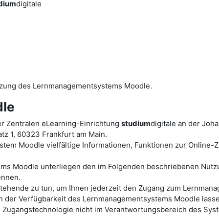
dium
digitale
utzung des Lernmanagementsystems Moodle.
le
r Zentralen eLearning-Einrichtung
studium
digitale an der Joh
tz 1, 60323 Frankfurt am Main.
tem Moodle vielfältige Informationen, Funktionen zur Online
ems Moodle unterliegen den im Folgenden beschriebenen Nutz
ennen.
ht stehende zu tun, um Ihnen jederzeit den Zugang zum Lernm
der Verfügbarkeit des Lernmanagementsystems Moodle lassen s
en Zugangstechnologie nicht im Verantwortungsbereich des Sys