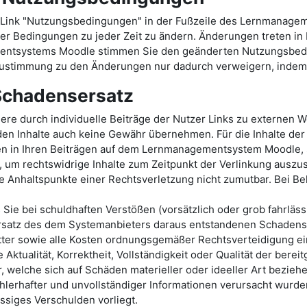
Link "Nutzungsbedingungen" in der Fußzeile des Lernmanage
er Bedingungen zu jeder Zeit zu ändern. Änderungen treten in Kr
mentsystems Moodle stimmen Sie den geänderten Nutzungsbed
stimmung zu den Änderungen nur dadurch verweigern, indem S
 Schadensersatz
durch individuelle Beiträge der Nutzer Links zu externen Web
en Inhalte auch keine Gewähr übernehmen. Für die Inhalte der v
ten in Ihren Beiträgen auf dem Lernmanagementsystem Moodle, s
 um rechtswidrige Inhalte zum Zeitpunkt der Verlinkung auszusc
te Anhaltspunkte einer Rechtsverletzung nicht zumutbar. Bei 
s Sie bei schuldhaften Verstößen (vorsätzlich oder grob fahrl
satz des dem Systemanbieters daraus entstandenen Schadens v
er sowie alle Kosten ordnungsgemäßer Rechtsverteidigung ei
Aktualität, Korrektheit, Vollständigkeit oder Qualität der be
welche sich auf Schäden materieller oder ideeller Art beziehe
lerhafter und unvollständiger Informationen verursacht wurden
ässiges Verschulden vorliegt.