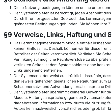
Diese Nutzungsbedingungen können online unter dem 
Der Systemanbieter ist berechtigt, jeden Abschnitt dies
Durch Ihren fortgesetzten Gebrauch des Lernmanage
geänderten Bedingungen gebunden. Sie können Ihre Zu
§9 Verweise, Links, Haftung und
Das Lernmanagementsystem Moodle enthält insbesondere 
keinen Einfluss hat. Deshalb können wir für diese fremd
Betreiber der Seiten verantwortlich. Verlinken Sie Sei
Verlinkung auf mögliche Rechtsverstöße zu überprüfen,
verlinkten Seiten ist dem Systemanbieter ohne konkre
Links umgehend entfernen.
Der Systemanbieter weist ausdrücklich darauf hin, das
den jeweils geltenden gesetzlichen Regelungen zum Er
Schadenersatz- und Aufwendungsersatzansprüche Dritt
Der Systemanbieter übernimmt keinerlei Gewähr für die 
Moodle. Haftungsansprüche gegen den Systemanbieter, 
dargebotenen Informationen bzw. durch die Nutzung feh
Autors kein nachweislich vorsätzliches oder grob fahrl