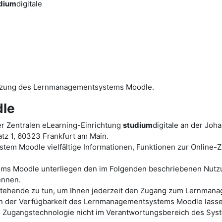
dium
digitale
utzung des Lernmanagementsystems Moodle.
le
r Zentralen eLearning-Einrichtung
studium
digitale an der Joh
tz 1, 60323 Frankfurt am Main.
tem Moodle vielfältige Informationen, Funktionen zur Online
ems Moodle unterliegen den im Folgenden beschriebenen Nutz
ennen.
ht stehende zu tun, um Ihnen jederzeit den Zugang zum Lernm
der Verfügbarkeit des Lernmanagementsystems Moodle lassen s
en Zugangstechnologie nicht im Verantwortungsbereich des Sys