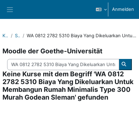
Zum Hauptinhalt
Anmelden
Website-Übersicht
Kurse
Suchen
WA 0812 2782 5310 Biaya Yang Dikeluarkan Untuk Membangun Rumah Minimalis Type 300 Murah Godean Sleman
Moodle der Goethe-Universität
Kurse suchen
Kurse
Keine Kurse mit dem Begriff 'WA 0812
2782 5310 Biaya Yang Dikeluarkan Untuk
Membangun Rumah Minimalis Type 300
Murah Godean Sleman' gefunden