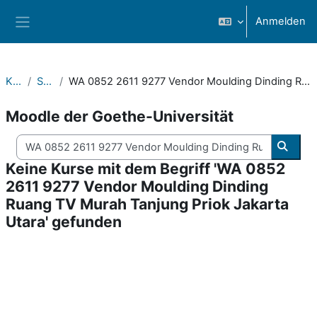
Zum Hauptinhalt
Anmelden
Website-Übersicht
Kurse
Suchen
WA 0852 2611 9277 Vendor Moulding Dinding Ruang TV Murah Tanjung Priok Jakarta Utara
Moodle der Goethe-Universität
Kurse suchen
Kurse
Keine Kurse mit dem Begriff 'WA 0852
2611 9277 Vendor Moulding Dinding
Ruang TV Murah Tanjung Priok Jakarta
Utara' gefunden