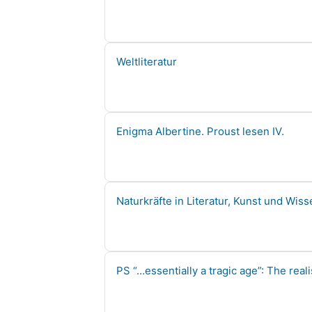
Kursname
Weltliteratur
Kursname
Enigma Albertine. Proust lesen IV.
Kursname
Naturkräfte in Literatur, Kunst und Wis
Kursname
PS “…essentially a tragic age”: The rea