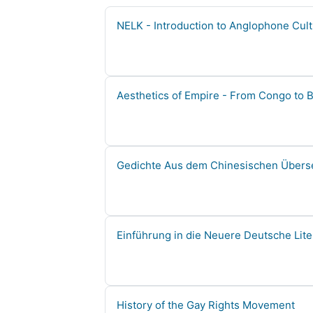
Kursname
NELK - Introduction to Anglophone Cult
Kursname
Aesthetics of Empire - From Congo to B
Kursname
Gedichte Aus dem Chinesischen Übers
Kursname
Einführung in die Neuere Deutsche Lit
Kursname
History of the Gay Rights Movement