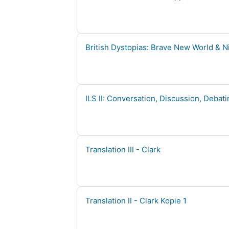
Kursname
British Dystopias: Brave New World & N
Kursname
ILS II: Conversation, Discussion, Debati
Kursname
Translation III - Clark
Kursname
Translation II - Clark Kopie 1