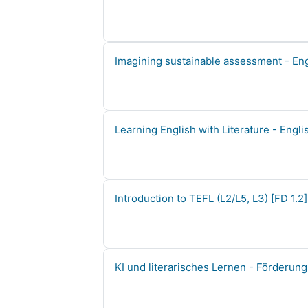
Course name
Imagining sustainable assessment - Eng
Course name
Learning English with Literature - Engli
Course name
Introduction to TEFL (L2/L5, L3) [FD 1.2
Course name
KI und literarisches Lernen - Förderung