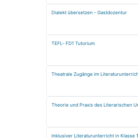
Course name
Dialekt übersetzen - Gastdozentur
Course name
TEFL- FD1 Tutorium
Course name
Theatrale Zugänge im Literaturunterric
Course name
Theorie und Praxis des Literarischen U
Course name
Inklusiver Literaturunterricht in Klasse 