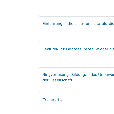
Course name
Einführung in die Lese- und Literaturdid
Course name
Lektürekurs: Georges Perec, W oder di
Course name
Ringvorlesung „Bildungen des Unbewuss
der Gesellschaft
Course name
Trauerarbeit