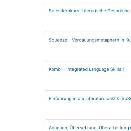
Course name
Selbstlernkurs: Literarische Gespräche
Course name
Squeeze – Verdauungsmetaphern in Kun
Course name
Kombi – Integrated Language Skills 1
Course name
Einführung in die Literaturdidaktik (So
Course name
Adaption, Übersetzung, Überarbeitung u