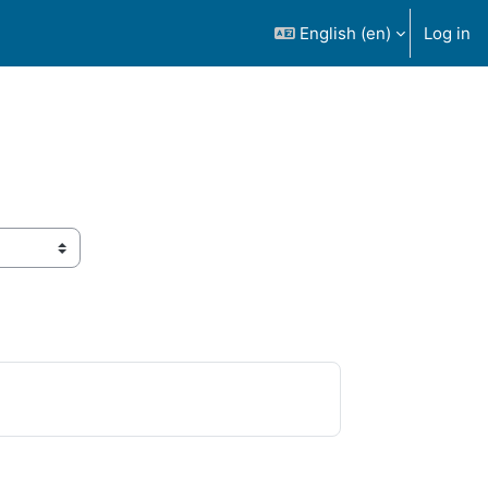
English ‎(en)‎
Log in