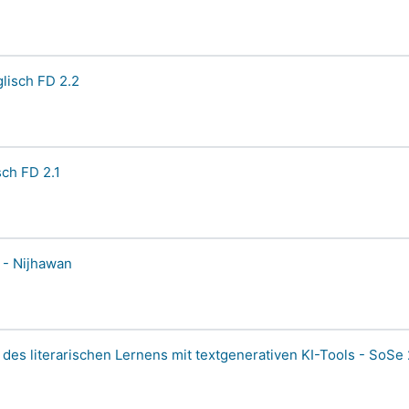
lisch FD 2.2
sch FD 2.1
] - Nijhawan
 des literarischen Lernens mit textgenerativen KI-Tools - SoSe