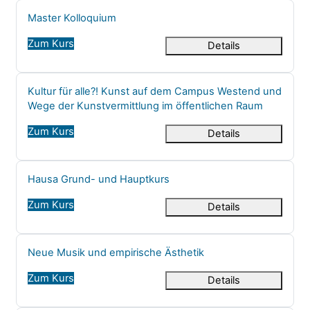
Kursname
Master Kolloquium
Zum Kurs
Details
Kursname
Kultur für alle?! Kunst auf dem Campus Westend und
Wege der Kunstvermittlung im öffentlichen Raum
Zum Kurs
Details
Kursname
Hausa Grund- und Hauptkurs
Zum Kurs
Details
Kursname
Neue Musik und empirische Ästhetik
Zum Kurs
Details