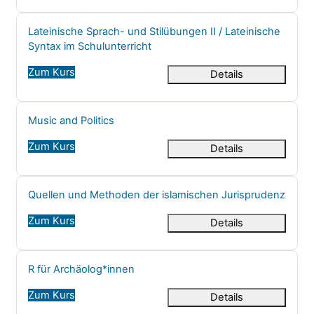
Kursname
Lateinische Sprach- und Stilübungen II / Lateinische
Syntax im Schulunterricht
Zum Kurs
Details
Kursname
Music and Politics
Zum Kurs
Details
Kursname
Quellen und Methoden der islamischen Jurisprudenz
Zum Kurs
Details
Kursname
R für Archäolog*innen
Zum Kurs
Details