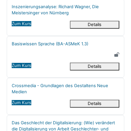
Kursname
Inszenierungsanalyse: Richard Wagner, Die
Meistersinger von Nürnberg
Zum Kurs
Details
Kursname
Basiswissen Sprache (BA-ASMeK 1.3)
Zum Kurs
Details
Kursname
Crossmedia - Grundlagen des Gestaltens Neue
Medien
Zum Kurs
Details
Kursname
Das Geschlecht der Digitalisierung: (Wie) verändert
die Digitalisierung von Arbeit Geschlechter- und