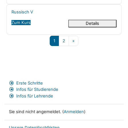
Kursname
Russisch V
Zum Kurs
Details
Seite 1
Seite 2
Nächste Seite
1
2
»
Erste Schritte
Infos für Studierende
Infos für Lehrende
Sie sind nicht angemeldet. (
Anmelden
)
Unsere Datenlöschfristen