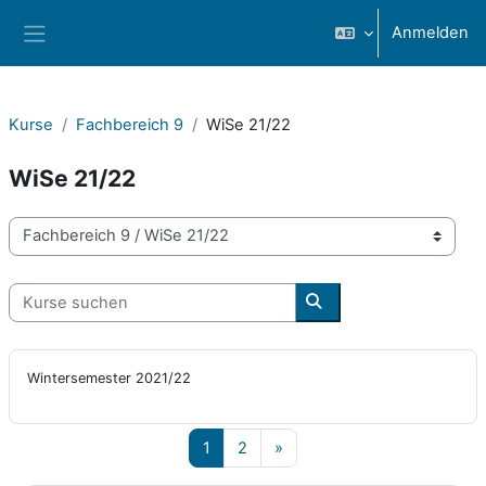
Zum Hauptinhalt
Anmelden
Website-Übersicht
Kurse
Fachbereich 9
WiSe 21/22
WiSe 21/22
Kursbereiche
Kurse suchen
Kurse suchen
Wintersemester 2021/22
Seite 1
Seite 2
Nächste Seite
1
2
»