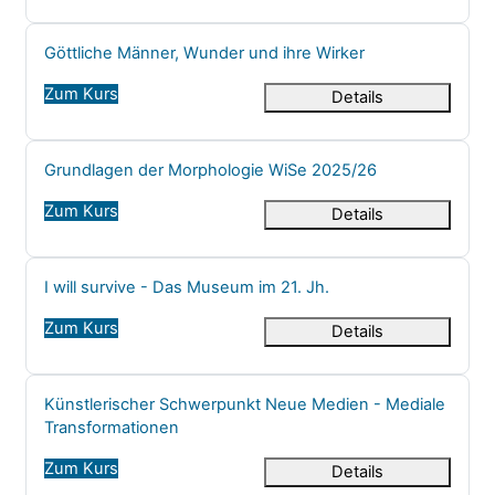
Kursname
Göttliche Männer, Wunder und ihre Wirker
Zum Kurs
Details
Kursname
Grundlagen der Morphologie WiSe 2025/26
Zum Kurs
Details
Kursname
I will survive - Das Museum im 21. Jh.
Zum Kurs
Details
Kursname
Künstlerischer Schwerpunkt Neue Medien - Mediale
Transformationen
Zum Kurs
Details