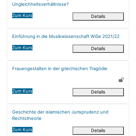
Ungleichheitsverhältnisse?
Zum Kurs
Details
Kursname
Einführung in die Musikwissenschaft WiSe 2021/22
Zum Kurs
Details
Kursname
Frauengestalten in der griechischen Tragödie
Zum Kurs
Details
Kursname
Geschichte der islamischen Jurisprudenz und
Rechtstheorie
Zum Kurs
Details