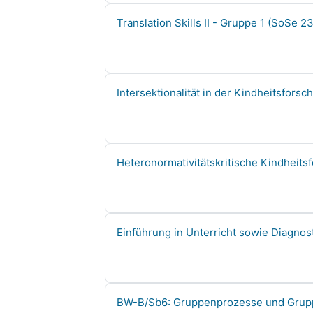
Course name
Translation Skills II - Gruppe 1 (SoSe 23
Course name
Intersektionalität in der Kindheitsfors
Course name
Heteronormativitätskritische Kindheits
Course name
Einführung in Unterricht sowie Diagnos
Course name
BW-B/Sb6: Gruppenprozesse und Grup