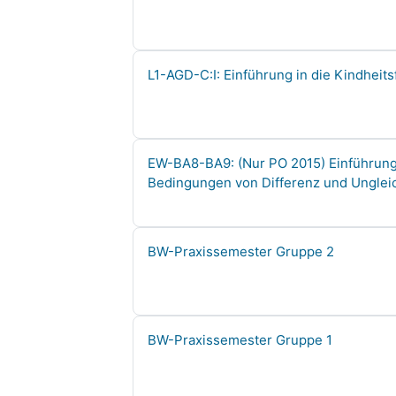
Course name
L1-AGD-C:I: Einführung in die Kindheit
Course name
EW-BA8-BA9: (Nur PO 2015) Einführung 
Bedingungen von Differenz und Unglei
Course name
BW-Praxissemester Gruppe 2
Course name
BW-Praxissemester Gruppe 1