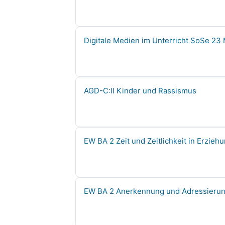
Course name
Digitale Medien im Unterricht SoSe 23 
Course name
AGD-C:II Kinder und Rassismus
Course name
EW BA 2 Zeit und Zeitlichkeit in Erzieh
Course name
EW BA 2 Anerkennung und Adressierun