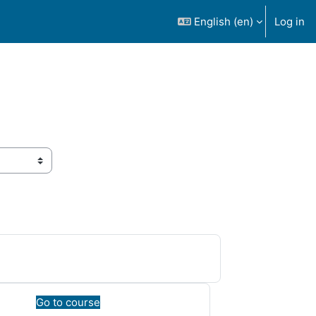
English ‎(en)‎
Log in
Go to course