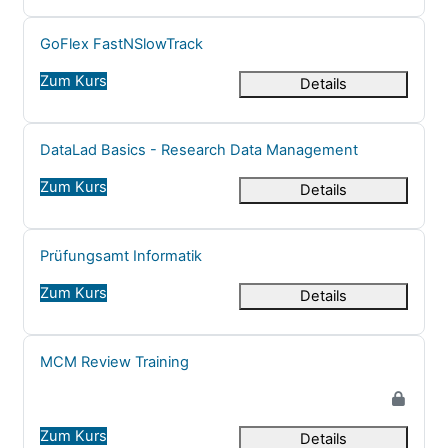
Kursname
GoFlex FastNSlowTrack
Zum Kurs
Details
Kursname
DataLad Basics - Research Data Management
Zum Kurs
Details
Kursname
Prüfungsamt Informatik
Zum Kurs
Details
Kursname
MCM Review Training
Zum Kurs
Details