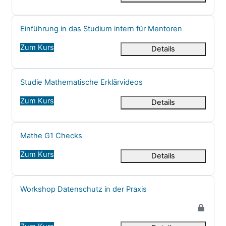
Kursname
Einführung in das Studium intern für Mentoren
Zum Kurs
Details
Kursname
Studie Mathematische Erklärvideos
Zum Kurs
Details
Kursname
Mathe G1 Checks
Zum Kurs
Details
Kursname
Workshop Datenschutz in der Praxis