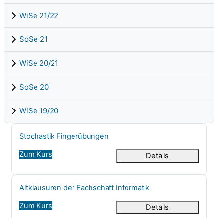
WiSe 21/22
SoSe 21
WiSe 20/21
SoSe 20
WiSe 19/20
Kursname
Stochastik Fingerübungen
Zum Kurs
Details
Kursname
Altklausuren der Fachschaft Informatik
Zum Kurs
Details