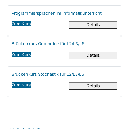
Kursname
Programmiersprachen im Informatikunterricht
Zum Kurs
Details
Kursname
Brückenkurs Geometrie für L2/L3/L5
Zum Kurs
Details
Kursname
Brückenkurs Stochastik für L2/L3/L5
Zum Kurs
Details