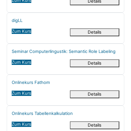
Zum Kurs
Details
Kursname
digLL
Zum Kurs
Details
Kursname
Seminar Computerlingustik: Semantic Role Labeling
Zum Kurs
Details
Kursname
Onlinekurs Fathom
Zum Kurs
Details
Kursname
Onlinekurs Tabellenkalkulation
Zum Kurs
Details