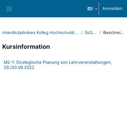
Zum Hauptinhalt
Anmelden
Website-Übersicht
Interdisziplinäres Kolleg Hochschuldidaktik (IKH)
SoSe 22
Beschreibung
Kursinformation
M2-1: Strategische Planung von Lehrveranstaltungen,
29./30.09.2022