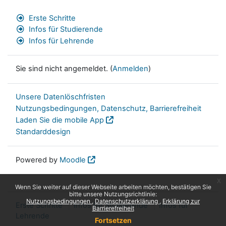
Erste Schritte
Infos für Studierende
Infos für Lehrende
Sie sind nicht angemeldet. (
Anmelden
)
Unsere Datenlöschfristen
Nutzungsbedingungen, Datenschutz, Barrierefreiheit
Laden Sie die mobile App
Standarddesign
Powered by
Moodle
x
Wenn Sie weiter auf dieser Webseite arbeiten möchten, bestätigen Sie
bitte unsere Nutzungsrichtlinie:
Nutzungsbedingungen
Datenschutzerklärung
Erklärung zur
Erste Schritte
Infos für Studierende
Infos für
Barrierefreiheit
Lehrende
Fortsetzen